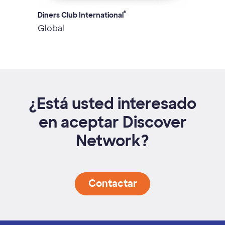
®
Diners Club International
Dis
Global
Est
¿Está usted interesado
en aceptar Discover
Network?
Contactar